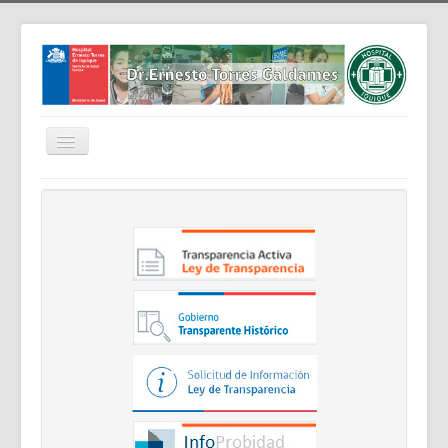
Cambiar
navegación
Home
Nosotros
Noticias
Trabaja Con Nosotros
Contáctenos
Intranet
Planificación
Gestión de Personas