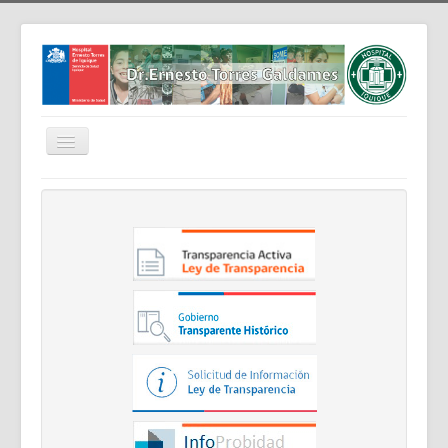
Cambiar
navegación
Home
Nosotros
Noticias
Trabaja Con Nosotros
Contáctenos
Intranet
Planificación
Gestión de Personas