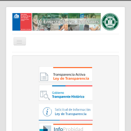
Cambiar
navegación
Home
Nosotros
Noticias
Trabaja Con Nosotros
Contáctenos
Intranet
Planificación
Gestión de Personas