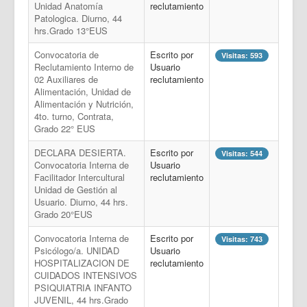
Unidad Anatomía
reclutamiento
Patologica. Diurno, 44
hrs.Grado 13°EUS
Convocatoria de
Escrito por
Visitas: 593
Reclutamiento Interno de
Usuario
02 Auxiliares de
reclutamiento
Alimentación, Unidad de
Alimentación y Nutrición,
4to. turno, Contrata,
Grado 22° EUS
DECLARA DESIERTA.
Escrito por
Visitas: 544
Convocatoria Interna de
Usuario
Facilitador Intercultural
reclutamiento
Unidad de Gestión al
Usuario. Diurno, 44 hrs.
Grado 20°EUS
Convocatoria Interna de
Escrito por
Visitas: 743
Psicólogo/a. UNIDAD
Usuario
HOSPITALIZACION DE
reclutamiento
CUIDADOS INTENSIVOS
PSIQUIATRIA INFANTO
JUVENIL, 44 hrs.Grado