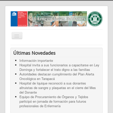
Cambiar
navegación
Home
Últimas Novedades
Nosotros
Información importante
Hospital invita a sus funcionarios a capacitarse en Ley
Noticias
Dominga y fortalecer el trato digno a las familias
Trabaja Con Nosotros
Autoridades destacan cumplimiento del Plan Alerta
Oncológica en Tarapacá
Contáctenos
Hospital de Iquique reconoció a sus donantes
altruistas de sangre y plaquetas en el cierre del Mes
Intranet
del Donante
Equipo de Procuramiento de Órganos y Tejidos
Planificación
participó en jornada de formación para futuros
profesionales de Enfermería
Gestión de Personas