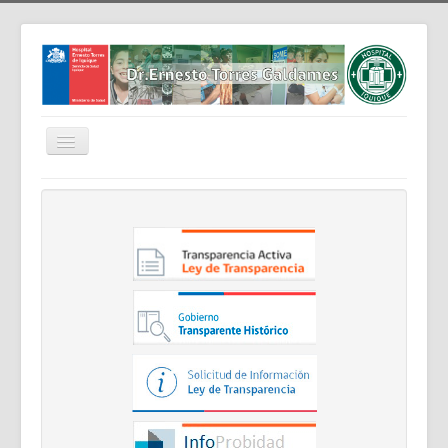
Cambiar
navegación
Home
Nosotros
Noticias
Trabaja Con Nosotros
Contáctenos
Intranet
Planificación
Gestión de Personas