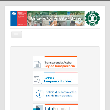
Cambiar
navegación
Home
Nosotros
Noticias
Trabaja Con Nosotros
Contáctenos
Intranet
Planificación
Gestión de Personas