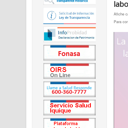
labo
Afiche 
Para con