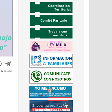
d by
social2s