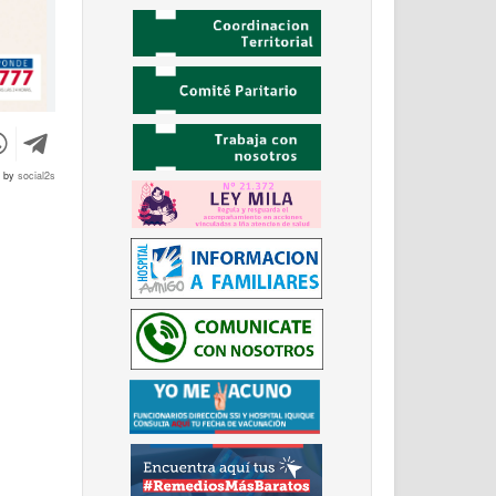
d by
social2s