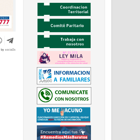
d by
social2s