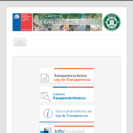
Cambiar
navegación
Home
Nosotros
Noticias
Trabaja Con Nosotros
Contáctenos
Intranet
Planificación
Gestión de Personas