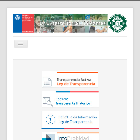
Cambiar
navegación
Home
Nosotros
Noticias
Trabaja Con Nosotros
Contáctenos
Intranet
Planificación
Gestión de Personas