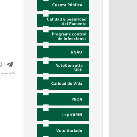
d by
social2s