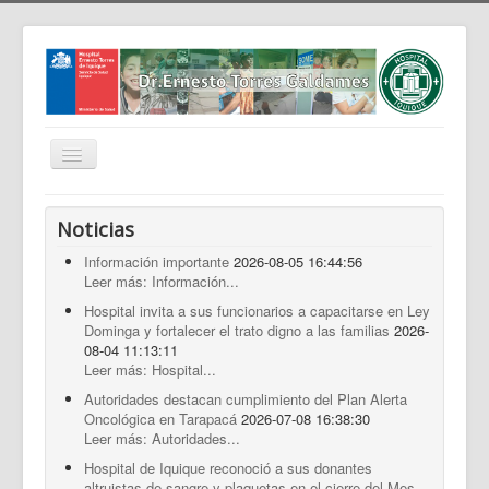
Cambiar
navegación
Home
Noticias
Nosotros
Información importante
2026-08-05 16:44:56
Leer más: Información...
Noticias
Hospital invita a sus funcionarios a capacitarse en Ley
Trabaja Con Nosotros
Dominga y fortalecer el trato digno a las familias
2026-
08-04 11:13:11
Contáctenos
Leer más: Hospital...
Intranet
Autoridades destacan cumplimiento del Plan Alerta
Oncológica en Tarapacá
2026-07-08 16:38:30
Planificación
Leer más: Autoridades...
Gestión de Personas
Hospital de Iquique reconoció a sus donantes
altruistas de sangre y plaquetas en el cierre del Mes