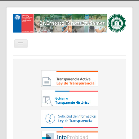
Cambiar
navegación
Home
Nosotros
Noticias
Trabaja Con Nosotros
Contáctenos
Intranet
Planificación
Gestión de Personas