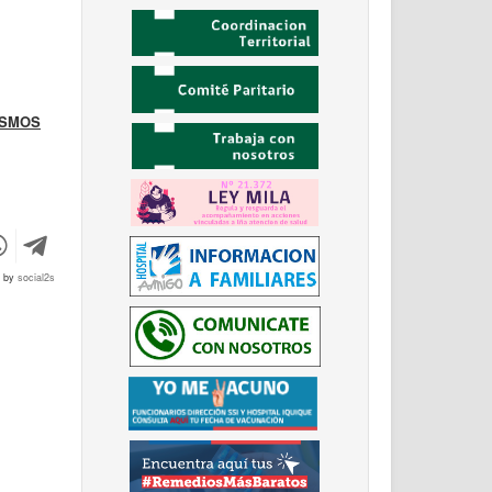
ISMOS
d by
social2s