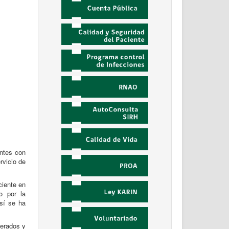
antes con
rvicio de
ciente en
o por la
así se ha
derados y