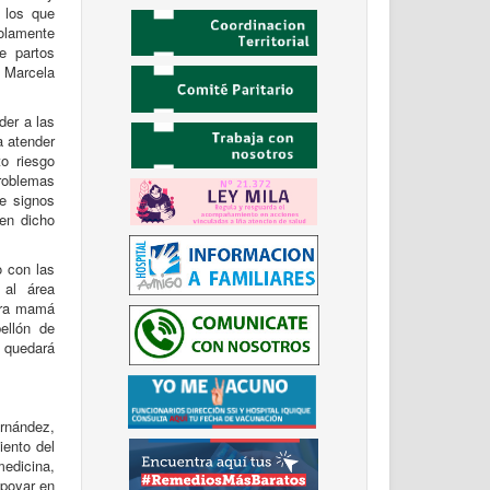
 los que
olamente
e partos
, Marcela
der a las
a atender
to riesgo
problemas
de signos
 en dicho
o con las
 al área
tura mamá
ellón de
 quedará
ernández,
iento del
medicina,
apoyar en