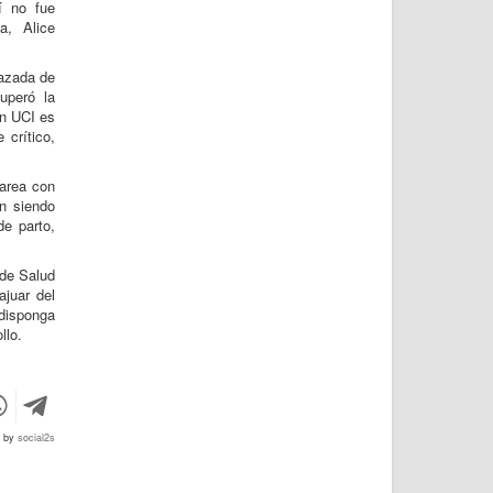
lí no fue
a, Alice
razada de
uperó la
en UCI es
 crítico,
tarea con
en siendo
de parto,
 de Salud
ajuar del
 disponga
llo.
d by
social2s