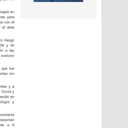
erapia en
nes para
es con el
n el área
to riesgo
 39 y 40
én a las
sostuvo
r que fue
entes sin
entes y a
s Covid y
 están en
ología y
constante
presentan
ente a 6