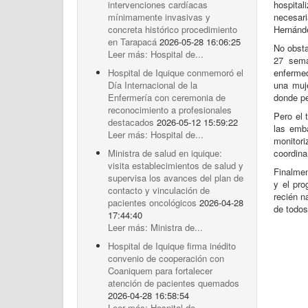
intervenciones cardíacas
hospital
mínimamente invasivas y
necesar
concreta histórico procedimiento
Hernánd
en Tarapacá
2026-05-28 16:06:25
No obsta
Leer más: Hospital de...
27 sema
Hospital de Iquique conmemoró el
enfermed
Día Internacional de la
una muje
Enfermería con ceremonia de
donde p
reconocimiento a profesionales
Pero el 
destacados
2026-05-12 15:59:22
las emba
Leer más: Hospital de...
monitori
Ministra de salud en iquique:
coordina
visita establecimientos de salud y
Finalmen
supervisa los avances del plan de
y el pro
contacto y vinculación de
recién n
pacientes oncológicos
2026-04-28
de todos
17:44:40
Leer más: Ministra de...
Hospital de Iquique firma inédito
convenio de cooperación con
Coaniquem para fortalecer
atención de pacientes quemados
2026-04-28 16:58:54
Leer más: Hospital de...