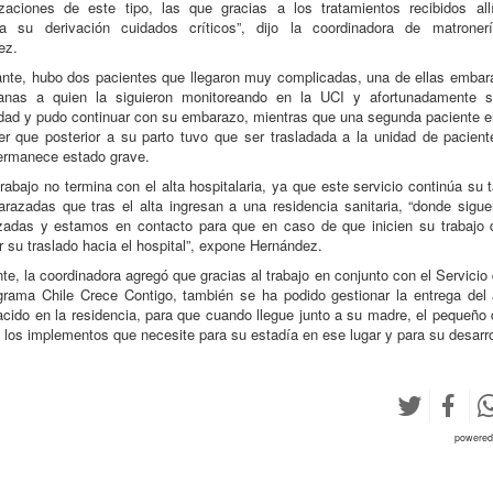
izaciones de este tipo, las que gracias a los tratamientos recibidos al
ia su derivación cuidados críticos”, dijo la coordinadora de matronerí
ez.
nte, hubo dos pacientes que llegaron muy complicadas, una de ellas emba
nas a quien la siguieron monitoreando en la UCI y afortunadamente s
ad y pudo continuar con su embarazo, mientras que una segunda paciente 
r que posterior a su parto tuvo que ser trasladada a la unidad de paciente
ermanece estado grave.
trabajo no termina con el alta hospitalaria, ya que este servicio continúa su 
razadas que tras el alta ingresan a una residencia sanitaria, “donde sigu
zadas y estamos en contacto para que en caso de que inicien su trabajo 
r su traslado hacia el hospital”, expone Hernández.
te, la coordinadora agregó que gracias al trabajo en conjunto con el Servicio
grama Chile Crece Contigo, también se ha podido gestionar la entrega del 
acido en la residencia, para que cuando llegue junto a su madre, el pequeño
 los implementos que necesite para su estadía en ese lugar y para su desarro
powere