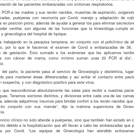
eración de las pacientes embarazadas con síntomas respiratorios.
PCR a las madres y sus recién nacidos, muestras de aspiración, oxigenot
lizadas, puérperas con neumonía por Covid, manejo y adaptación de coji
s en posición prono, además de ayudar a generar tos para eliminar secrecion
oder ventilar, son algunas de las funciones que la kinesióloga cumple e
 y ginecológica del hospital de Iquique.
 trabajando en la pesquisa temprana, en conjunto con el policlínico de al
ico, por lo que le hacemos el examen de Covid a embarazadas de 38,
 de gestación. Esto sumado a los exámenes que les aplicamos tambi
tes con cáncer de mama, como mínimo suman unas 20 PCR al día”, 
ez.
del parto, la paciente pasa al servicio de Ginceología y obstetricia, luga
do para mantener áreas diferenciadas y así evitar el contacto entre paci
n sospecha, y con diagnóstico positivo para este virus.
 que reacondicionar absolutamente las salas para recibir a nuestras paci
uas. Tenemos sectores distintos, y divisiones entre cada una de las cama
, además adquirimos insumos para brindar confort a los recién nacidos que
ento conjunto con sus mamás”, dijo la matrona supervisora de Ginec
cia.
rvicio clínico no solo atiende a puérperas, sino que también han estado en 
to debido a la hospitalización que allí llevan a cabo las embarazadas que 
a por Covid. “Los equipos de Ginecología han atendido exitosam