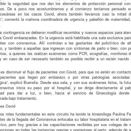
eíble la seguridad que nos dan los elementos de protección personal con
mos. De a poco nos acostumbramos y al comienzo teníamos pensado s
r cesáreas en los casos Covid, ahora también llevamos casi la mitad d
”, comentó la matrona coordinadora de urgencia y pabellón de maternidad
.
a contingencia se debieron modificar recorridos y nuevos espacios para aten
s Covid embarazadas. En la urgencia está habilitada una sala exclusiva par
tes con coronavirus. Allí controlan a las gestantes del policlínico de al
co, y también a aquellas que ingresan con síntomas de parto o bien, con 
orios, a quienes les realizan exámenes como PCR, ecografías, monitoreo 
 y en caso de ser necesario también es posible recibir a un recién nacido
 es disminuir el flujo de pacientes con Covid, para que no estén en contact
acientes que llegan por embarazo o por otras patologías asociadas
gica”, explicó Buendía. Desde esa sala, y con sus exámenes listos, la fu
onavirus inicia su paso por el hospital, y se dirige directamente al pab
dad para dar a luz, o bien, hacia el servicio de Ginecología donde
izada bajo tratamiento.
nes Covid
os roles fundamentales en este circuito ha tenido la kinesióloga Paulina F
tes de la llegada del Coronavirus enfocaba su labor hospitalaria en el tratam
vico, pero hoy gracias a las capacitaciones recibidas por sus colegas de 
funciones en todas las instancias previas y posteriores al parto, además de 