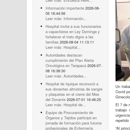
Leer más: Encuesta HMA...
Información importante
2026-08-
05 16:44:56
Leer más: Información...
Hospital invita a sus funcionarios
a capacitarse en Ley Dominga y
fortalecer el trato digno a las
familias
2026-08-04 11:13:11
Leer más: Hospital...
Autoridades destacan
cumplimiento del Plan Alerta
Oncológica en Tarapacá
2026-07-
08 16:38:30
Leer más: Autoridades...
Hospital de Iquique reconoció a
Un traba
sus donantes altruistas de sangre
Covid po
y plaquetas en el cierre del Mes
Ginecolo
del Donante
2026-07-01 16:46:25
Leer más: Hospital de...
El 7 de 
trabajo
Equipo de Procuramiento de
urgencia
Órganos y Tejidos participó en
repetido
jornada de formación para futuros
profesionales de Enfermería
“Al prin