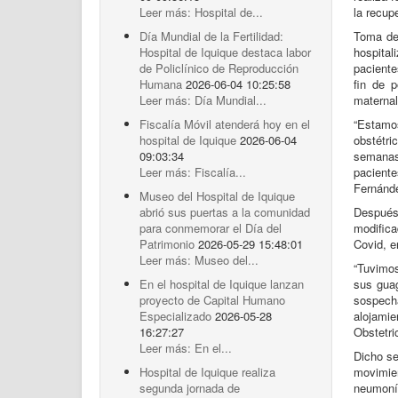
Leer más: Hospital de...
la recup
Día Mundial de la Fertilidad:
Toma de 
Hospital de Iquique destaca labor
hospita
de Policlínico de Reproducción
paciente
Humana
2026-06-04 10:25:58
fin de p
Leer más: Día Mundial...
maternal
Fiscalía Móvil atenderá hoy en el
“Estamos
hospital de Iquique
2026-06-04
obstétr
09:03:34
semanas
Leer más: Fiscalía...
pacien
Fernánd
Museo del Hospital de Iquique
abrió sus puertas a la comunidad
Después 
para conmemorar el Día del
modifica
Patrimonio
2026-05-29 15:48:01
Covid, e
Leer más: Museo del...
“Tuvimos
En el hospital de Iquique lanzan
sus guag
proyecto de Capital Humano
sospecha
Especializado
2026-05-28
alojami
16:27:27
Obstetri
Leer más: En el...
Dicho se
Hospital de Iquique realiza
movimien
segunda jornada de
neumoní