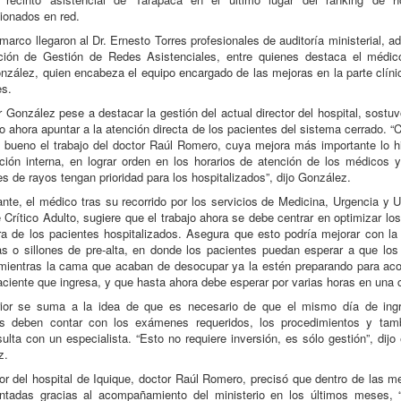
ionados en red.
marco llegaron al Dr. Ernesto Torres profesionales de auditoría ministerial, 
cción de Gestión de Redes Asistenciales, entre quienes destaca el médic
zález, quien encabeza el equipo encargado de las mejoras en la parte clíni
es.
r González pese a destacar la gestión del actual director del hospital, sostu
o ahora apuntar a la atención directa de los pacientes del sistema cerrado. “
 bueno el trabajo del doctor Raúl Romero, cuya mejora más importante lo h
ción interna, en lograr orden en los horarios de atención de los médicos 
 de rayos tengan prioridad para los hospitalizados”, dijo González.
nte, el médico tras su recorrido por los servicios de Medicina, Urgencia y 
 Crítico Adulto, sugiere que el trabajo ahora se debe centrar en optimizar lo
a de los pacientes hospitalizados. Asegura que esto podría mejorar con la
 o sillones de pre-alta, en donde los pacientes puedan esperar a que lo
mientras la cama que acaban de desocupar ya la estén preparando para ac
ciente que ingresa, y que hasta ahora debe esperar por varias horas en una c
rior se suma a la idea de que es necesario de que el mismo día de ingr
es deben contar con los exámenes requeridos, los procedimientos y tam
sulta con un especialista. “Esto no requiere inversión, es sólo gestión”, dijo 
z.
tor del hospital de Iquique, doctor Raúl Romero, precisó que dentro de las m
ntadas gracias al acompañamiento del ministerio en los últimos meses, “