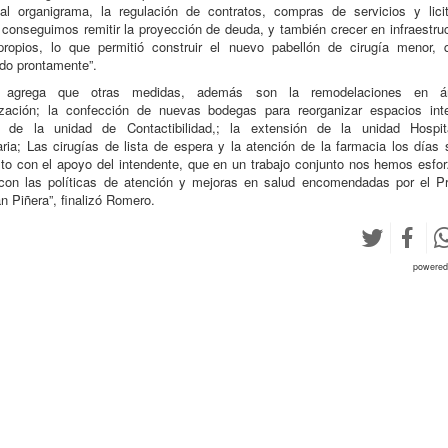
al organigrama, la regulación de contratos, compras de servicios y licit
onseguimos remitir la proyección de deuda, y también crecer en infraestru
propios, lo que permitió construir el nuevo pabellón de cirugía menor, 
do prontamente”.
 agrega que otras medidas, además son la remodelaciones en á
lización; la confección de nuevas bodegas para reorganizar espacios inte
n de la unidad de Contactibilidad,; la extensión de la unidad Hospita
aria; Las cirugías de lista de espera y la atención de la farmacia los días
to con el apoyo del intendente, que en un trabajo conjunto nos hemos esfo
 con las políticas de atención y mejoras en salud encomendadas por el Pr
n Piñera”, finalizó Romero.
powere