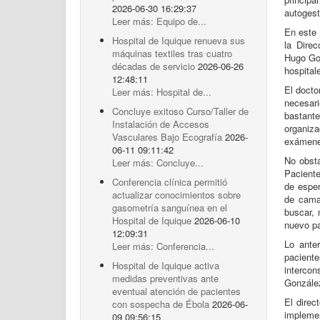
2026-06-30 16:29:37
autogest
Leer más: Equipo de...
En este 
Hospital de Iquique renueva sus
la Dire
máquinas textiles tras cuatro
Hugo Gon
décadas de servicio
2026-06-26
hospital
12:48:11
El docto
Leer más: Hospital de...
necesari
Concluye exitoso Curso/Taller de
bastante
Instalación de Accesos
organiza
Vasculares Bajo Ecografía
2026-
exámenes
06-11 09:11:42
No obsta
Leer más: Concluye...
Paciente
Conferencia clínica permitió
de esper
actualizar conocimientos sobre
de camas
gasometría sanguínea en el
buscar, 
Hospital de Iquique
2026-06-10
nuevo pa
12:09:31
Lo ante
Leer más: Conferencia...
pacient
Hospital de Iquique activa
intercon
medidas preventivas ante
Gonzále
eventual atención de pacientes
El direc
con sospecha de Ébola
2026-06-
impleme
09 09:56:15