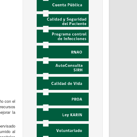
ño con el
recursos
jorar la
pervisado
sumido al
spitales