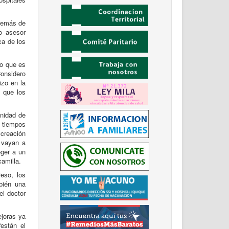
además de
o asesor
ca de los
vo que es
Considero
izo en la
y que los
Unidad de
s tiempos
 creación
s vayan a
oger a un
amilla.
eso, los
bién una
el doctor
ejoras ya
están el