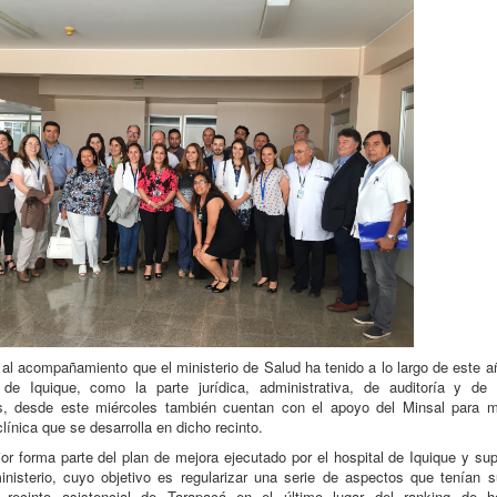
l acompañamiento que el ministerio de Salud ha tenido a lo largo de este a
l de Iquique, como la parte jurídica, administrativa, de auditoría y de 
, desde este miércoles también cuentan con el apoyo del Minsal para me
clínica que se desarrolla en dicho recinto.
ior forma parte del plan de mejora ejecutado por el hospital de Iquique y su
inisterio, cuyo objetivo es regularizar una serie de aspectos que tenían 
al recinto asistencial de Tarapacá en el último lugar del ranking de ho