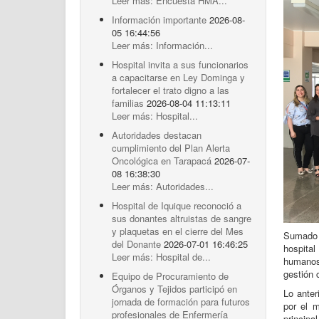
Leer más: Encuesta HMA...
Información importante
2026-08-
05 16:44:56
Leer más: Información...
Hospital invita a sus funcionarios
a capacitarse en Ley Dominga y
fortalecer el trato digno a las
familias
2026-08-04 11:13:11
Leer más: Hospital...
Autoridades destacan
cumplimiento del Plan Alerta
Oncológica en Tarapacá
2026-07-
08 16:38:30
Leer más: Autoridades...
Hospital de Iquique reconoció a
sus donantes altruistas de sangre
y plaquetas en el cierre del Mes
Sumado a
del Donante
2026-07-01 16:46:25
hospita
Leer más: Hospital de...
humanos
gestión 
Equipo de Procuramiento de
Órganos y Tejidos participó en
Lo anter
jornada de formación para futuros
por el m
profesionales de Enfermería
princip