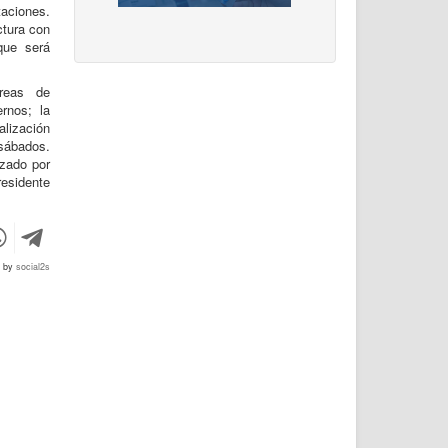
aciones.
ctura con
que será
reas de
rnos; la
lización
 sábados.
rzado por
esidente
d by
social2s