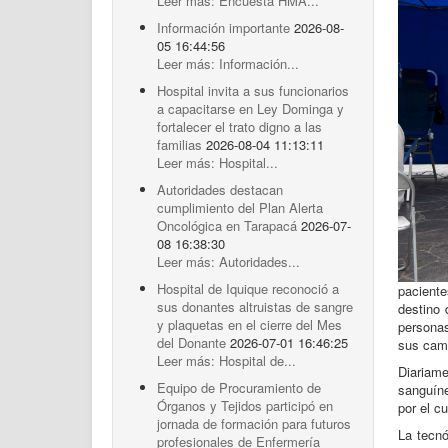
Leer más: Encuesta HMA...
Información importante
2026-08-
05 16:44:56
Leer más: Información...
Hospital invita a sus funcionarios
a capacitarse en Ley Dominga y
fortalecer el trato digno a las
familias
2026-08-04 11:13:11
Leer más: Hospital...
Autoridades destacan
cumplimiento del Plan Alerta
Oncológica en Tarapacá
2026-07-
08 16:38:30
Leer más: Autoridades...
Hospital de Iquique reconoció a
paciente
sus donantes altruistas de sangre
destino 
y plaquetas en el cierre del Mes
personas
del Donante
2026-07-01 16:46:25
sus camp
Leer más: Hospital de...
Diariam
Equipo de Procuramiento de
sanguíne
Órganos y Tejidos participó en
por el c
jornada de formación para futuros
La tecnó
profesionales de Enfermería