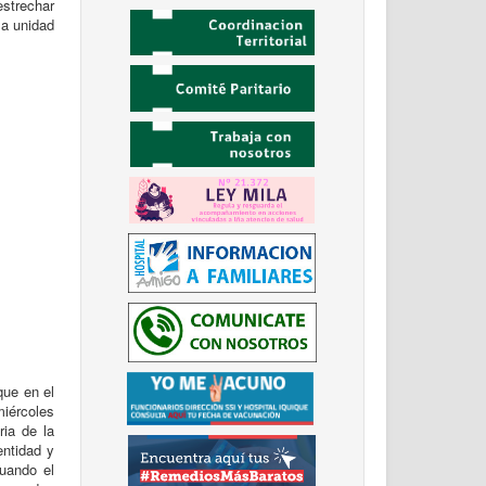
estrechar
la unidad
que en el
miércoles
ria de la
entidad y
uando el