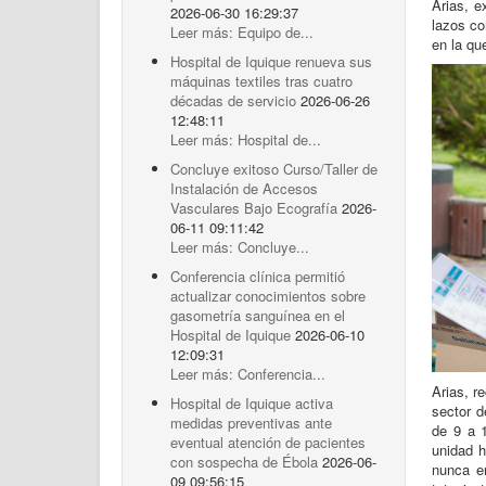
Arias, e
2026-06-30 16:29:37
lazos co
Leer más: Equipo de...
en la q
Hospital de Iquique renueva sus
máquinas textiles tras cuatro
décadas de servicio
2026-06-26
12:48:11
Leer más: Hospital de...
Concluye exitoso Curso/Taller de
Instalación de Accesos
Vasculares Bajo Ecografía
2026-
06-11 09:11:42
Leer más: Concluye...
Conferencia clínica permitió
actualizar conocimientos sobre
gasometría sanguínea en el
Hospital de Iquique
2026-06-10
12:09:31
Leer más: Conferencia...
Arias, r
Hospital de Iquique activa
sector d
medidas preventivas ante
de 9 a 1
eventual atención de pacientes
unidad h
con sospecha de Ébola
2026-06-
nunca e
09 09:56:15