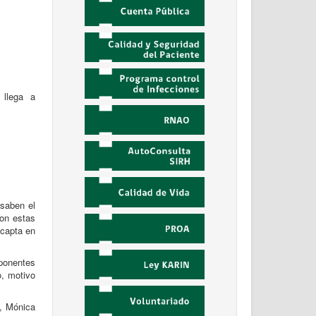
 llega a
 saben el
Son estas
 capta en
ponentes
o, motivo
e, Mónica