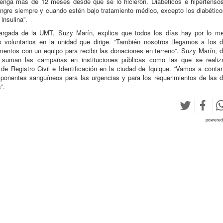
 tenga más de 12 meses desde que se lo hicieron. Diabéticos e hipertenso
ngre siempre y cuando estén bajo tratamiento médico, excepto los diabétic
insulina”.
argada de la UMT, Suzy Marín, explica que todos los días hay por lo m
 voluntarios en la unidad que dirige. “También nosotros llegamos a los d
entos con un equipo para recibir las donaciones en terreno”. Suzy Marín, d
 suman las campañas en instituciones públicas como las que se realiz
 de Registro Civil e Identificación en la ciudad de Iquique. “Vamos a conta
onentes sanguíneos para las urgencias y para los requerimientos de las d
”.
powere