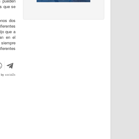
s pueden
os que se
enos dos
iferentes
ijo que a
an en el
r siempre
iferentes
d by
social2s