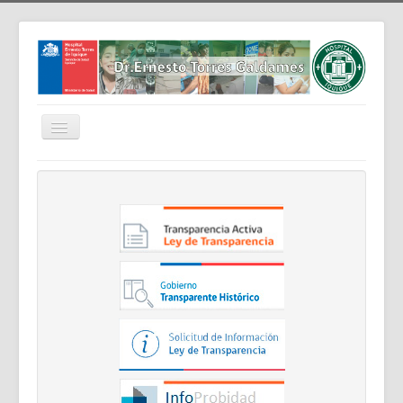
Cambiar
navegación
Home
Nosotros
Noticias
Trabaja Con Nosotros
Contáctenos
Intranet
Planificación
Gestión de Personas