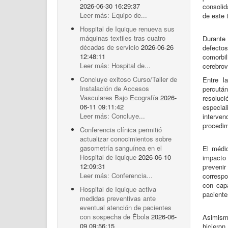
2026-06-30 16:29:37
consolid
Leer más: Equipo de...
de este 
Hospital de Iquique renueva sus
máquinas textiles tras cuatro
Durante
décadas de servicio
2026-06-26
defectos
12:48:11
comorbil
Leer más: Hospital de...
cerebrov
Concluye exitoso Curso/Taller de
Entre l
Instalación de Accesos
percutá
Vasculares Bajo Ecografía
2026-
resoluci
06-11 09:11:42
especia
Leer más: Concluye...
interven
procedim
Conferencia clínica permitió
actualizar conocimientos sobre
gasometría sanguínea en el
El médi
Hospital de Iquique
2026-06-10
impacto 
12:09:31
prevenir
Leer más: Conferencia...
correspo
con capa
Hospital de Iquique activa
paciente
medidas preventivas ante
eventual atención de pacientes
con sospecha de Ébola
2026-06-
Asimismo
09 09:56:15
hicieron