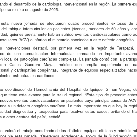
ando el desarrollo de la cardiología intervencional en la región. La primera ex
tipo se realizó en agosto de 2025.
 esta nueva jornada se efectuaron cuatro procedimientos exitosos de c
 del tabique interauricular en pacientes jóvenes, menores de 60 años y c
idad, quienes previamente habían sufrido eventos cardiovasculares como a
asculares (ACV) o infartos al miocardio asociados a este defecto congénito.
as intervenciones destacó, por primera vez en la región de Tarapacá, e
neo de una comunicación interauricular, marcando un importante avan
ón local de patologías cardíacas complejas. La jornada contó con la particip
lista Carlos Guerrero Maya, médico con amplia experiencia en car
cional y cardiopatías congénitas, integrante de equipos especializados naci
ientos estructurales cardíacos.
co coordinador de Hemodinamia del Hospital de Iquique, Simón Vegas, de
que tiene este avance para la salud regional. “Este tipo de procedimiento
 nuevos eventos cardiovasculares en pacientes cuya principal causa de ACV 
nde a un defecto congénito cardíaco. Lo más importante es que hoy la regi
cidad diagnóstica y terapéutica para resolver estos casos, evitando el tr
s a otros centros del país”, señaló.
, valoró el trabajo coordinado de los distintos equipos clínicos y administra
 posible esta jornada. “Queremos agradecer el apoyo de la Subdirección M