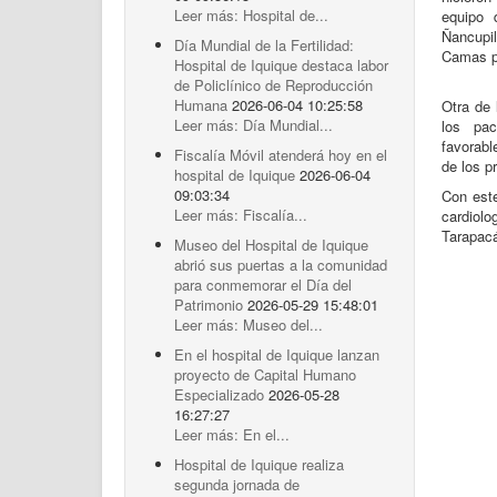
Leer más: Hospital de...
equipo 
Ñancupi
Día Mundial de la Fertilidad:
Camas pa
Hospital de Iquique destaca labor
de Policlínico de Reproducción
Humana
2026-06-04 10:25:58
Otra de 
Leer más: Día Mundial...
los pac
favorab
Fiscalía Móvil atenderá hoy en el
de los p
hospital de Iquique
2026-06-04
09:03:34
Con este
Leer más: Fiscalía...
cardiol
Tarapac
Museo del Hospital de Iquique
abrió sus puertas a la comunidad
para conmemorar el Día del
Patrimonio
2026-05-29 15:48:01
Leer más: Museo del...
En el hospital de Iquique lanzan
proyecto de Capital Humano
Especializado
2026-05-28
16:27:27
Leer más: En el...
Hospital de Iquique realiza
segunda jornada de