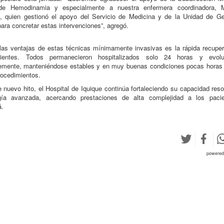
de Hemodinamia y especialmente a nuestra enfermera coordinadora, M
l, quien gestionó el apoyo del Servicio de Medicina y de la Unidad de Ge
ra concretar estas intervenciones”, agregó.
las ventajas de estas técnicas mínimamente invasivas es la rápida recupe
ientes. Todos permanecieron hospitalizados solo 24 horas y evolu
lemente, manteniéndose estables y en muy buenas condiciones pocas horas
rocedimientos.
 nuevo hito, el Hospital de Iquique continúa fortaleciendo su capacidad reso
ogía avanzada, acercando prestaciones de alta complejidad a los paci
á.
powere