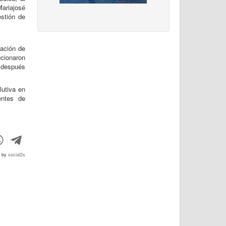
ariajosé
stión de
ración de
cionaron
 después
lutiva en
entes de
d by
social2s