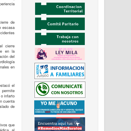
periencia
ierre de
on escasa
ccidentes
l cierre
ce en la
ación del
diología
onales en
stacó el
s permite
o infarto
ón cuenta
aslado de
tivos que
édica, al