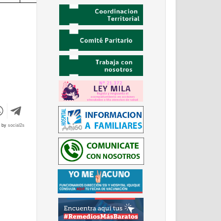
d by
social2s