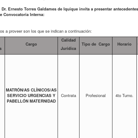
 Dr. Ernesto Torres Galdames de Iquique invita a presentar antecedentes
te Convocatoria Interna:
s a proveer son los que se indican a continuación:
Calidad
Cargo
Tipo de Cargo
Horario
s
Jurídica
MATRÓN/AS CLÍNICOS/AS
SERVICIO URGENCIAS Y
Contrata
Profesional
4to Turno.
PABELLÓN MATERNIDAD