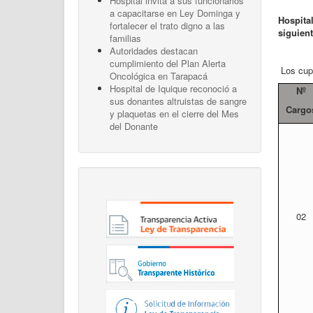
Hospital invita a sus funcionarios
a capacitarse en Ley Dominga y
Hospital
fortalecer el trato digno a las
siguien
familias
Autoridades destacan
cumplimiento del Plan Alerta
Los cupo
Oncológica en Tarapacá
Hospital de Iquique reconoció a
Nº
sus donantes altruistas de sangre
Cargo
y plaquetas en el cierre del Mes
del Donante
02