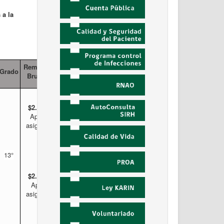
 a la
Remuneración
Grado
Bruta aprox.
$2.610.498.-
Aprox. con
asignación de
turno
13°
$2.019.112.-
Aprox. sin
asignación de
turno