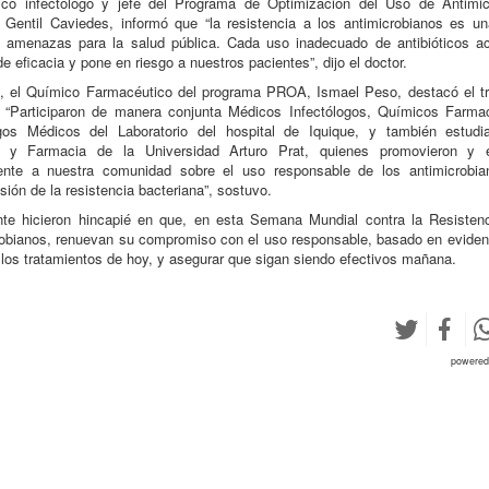
co infectólogo y jefe del Programa de Optimización del Uso de Antimic
Gentil Caviedes, informó que “la resistencia a los antimicrobianos es u
 amenazas para la salud pública. Cada uso inadecuado de antibióticos ac
de eficacia y pone en riesgo a nuestros pacientes”, dijo el doctor.
o, el Químico Farmacéutico del programa PROA, Ismael Peso, destacó el tr
, “Participaron de manera conjunta Médicos Infectólogos, Químicos Farma
gos Médicos del Laboratorio del hospital de Iquique, y también estudi
 y Farmacia de la Universidad Arturo Prat, quienes promovieron y 
ente a nuestra comunidad sobre el uso responsable de los antimicrobia
ión de la resistencia bacteriana”, sostuvo.
nte hicieron hincapié en que, en esta Semana Mundial contra la Resistenc
obianos, renuevan su compromiso con el uso responsable, basado en eviden
 los tratamientos de hoy, y asegurar que sigan siendo efectivos mañana.
powere