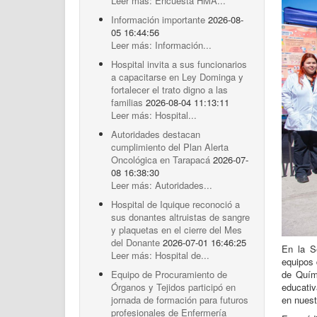
Leer más: Encuesta HMA...
Información importante
2026-08-
05 16:44:56
Leer más: Información...
Hospital invita a sus funcionarios
a capacitarse en Ley Dominga y
fortalecer el trato digno a las
familias
2026-08-04 11:13:11
Leer más: Hospital...
Autoridades destacan
cumplimiento del Plan Alerta
Oncológica en Tarapacá
2026-07-
08 16:38:30
Leer más: Autoridades...
Hospital de Iquique reconoció a
sus donantes altruistas de sangre
y plaquetas en el cierre del Mes
del Donante
2026-07-01 16:46:25
En la S
Leer más: Hospital de...
equipos 
de Quími
Equipo de Procuramiento de
educativ
Órganos y Tejidos participó en
en nues
jornada de formación para futuros
profesionales de Enfermería