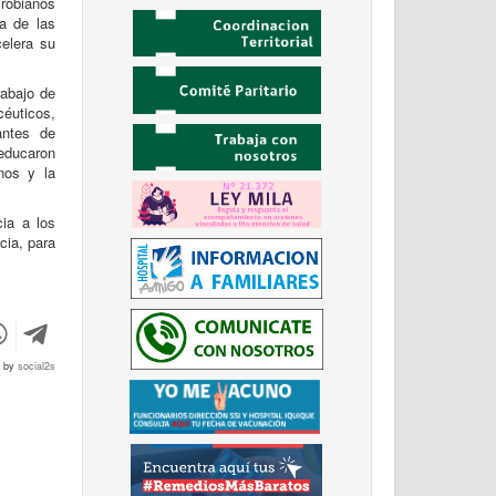
robianos
na de las
elera su
abajo de
céuticos,
antes de
educaron
nos y la
ia a los
cia, para
d by
social2s