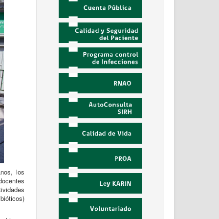
nos, los
 docentes
tividades
bióticos)