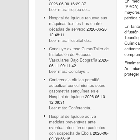
En médi
2026-06-30 16:29:37
(PROA), 
Leer más: Equipo de...
mayores
pérdida 
Hospital de Iquique renueva sus
máquinas textiles tras cuatro
En tant
décadas de servicio
2026-06-26
difusión
12:48:11
Tecnólo
Leer más: Hospital de...
Química
activam
Concluye exitoso Curso/Taller de
comprens
Instalación de Accesos
Vasculares Bajo Ecografía
2026-
Finalme
06-11 09:11:42
Antimicr
Leer más: Concluye...
proteger
Conferencia clínica permitió
actualizar conocimientos sobre
gasometría sanguínea en el
Hospital de Iquique
2026-06-10
12:09:31
Leer más: Conferencia...
Hospital de Iquique activa
medidas preventivas ante
eventual atención de pacientes
con sospecha de Ébola
2026-06-
09 09:56:15