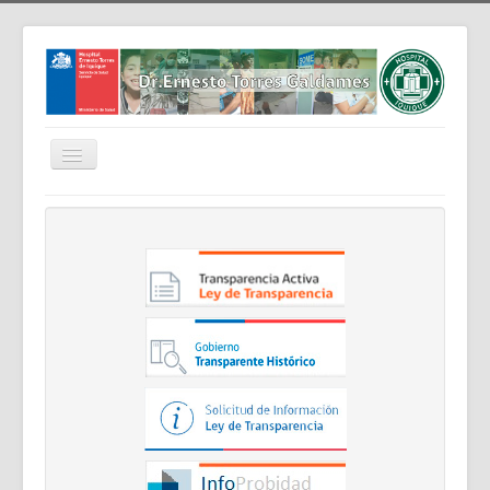
Cambiar
navegación
Home
Nosotros
Noticias
Trabaja Con Nosotros
Contáctenos
Intranet
Planificación
Gestión de Personas