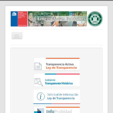
Cambiar
navegación
Home
Nosotros
Noticias
Trabaja Con Nosotros
Contáctenos
Intranet
Planificación
Gestión de Personas